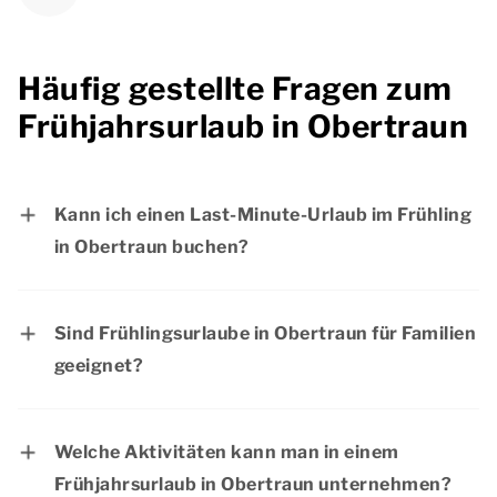
Häufig gestellte Fragen zum
Frühjahrsurlaub in Obertraun
Kann ich einen Last-Minute-Urlaub im Frühling
in Obertraun buchen?
Wenn noch Unterkünfte verfügbar sind, ist es
durchaus möglich, einen Last-Minute-Urlaub im
Sind Frühlingsurlaube in Obertraun für Familien
Frühling in Obertraun zu buchen. Möchten Sie
geeignet?
einen sorgenfreien Aufenthalt in Obertraun?
Ja, ein Urlaub im Frühling in Obertraun ist für
Dann empfehlen wir Ihnen, Ihre
alle Altersgruppen geeignet, auch für Familien
Wunschunterkunft länger im Voraus zu buchen.
Welche Aktivitäten kann man in einem
mit Kindern. Die Unterkünfte von Dormio
Frühjahrsurlaub in Obertraun unternehmen?