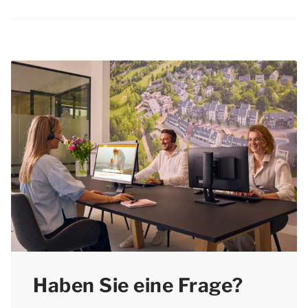
Resorts & Hotels sind komplett ausgestattet,
Während Ihres Frühjahrsurlaubs in Obertraun
so dass Sie einen unbeschwerten Aufenthalt in
können Sie ein breites Spektrum an vielfältigen
Obertraun genießen können. Darüber hinaus
Aktivitäten genießen. Machen Sie zum Beispiel
bietet die Umgebung viele Möglichkeiten für
eine Wanderung oder eine Radtour durch ein
tolle Ausflüge mit der ganzen Familie.
Naturschutzgebiet, besuchen Sie die schönsten
Sehenswürdigkeiten oder lernen Sie die lokale
Kultur und Spezialitäten kennen. Natürlich
können Sie sich während Ihres
Frühjahrsurlaubs in Obertraun auch in Ihrer
komfortablen Unterkunft entspannen.
Haben Sie eine Frage?