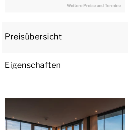
Weitere Preise und Termine
Die Watervilla 10 verfügt über ein modernes
Wohnzimmer mit einer großzügigen Sitz- und
Essecke. Im Wohnzimmer können Sie es sich auf
Preisübersicht
dem bequemen Sofa bequem machen und auf dem
Smart-TV fernsehen. Außerdem gibt es einen
gemütlichen Gaskamin im Wohnzimmer. Die
Eigenschaften
luxuriöse Küche ist komplett ausgestattet und
verfügt über eine Kochinsel, einen zweite Essecke,
einen Kühlschrank, einen Gefrierschrank, eine
Nespresso-Maschine und einen Geschirrspüler.
Durch die Schiebetür im Wohnzimmer gelangen Sie
auf die großzügige Terrasse am Wasser mit einer
Badeleiter, einer luxuriösen Sitzgarnitur und einem
Essplatz. Der ideale Ort, um nach einem tollen