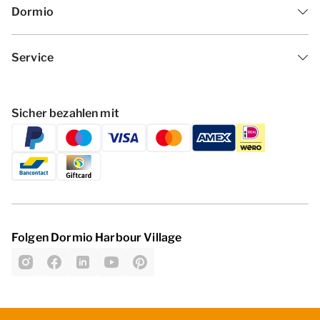
eine Unterkunft mit einer besonderen Ausstattung
Dormio
oder einer bestimmten Lage als Vorzug angeben?
Wenn ja, wenden Sie sich bitte telefonisch an unser
Service
Kontaktzentrum. Für eine Vorzugsbuchung kann ein
Aufschlag erhoben werden.
Sicher bezahlen mit
[i]Die Aufteilung der Unterkunft kann variieren. Die
Grundrisse und Bilder vermitteln einen guten
Eindruck, dienen aber nur zur Veranschaulichung.[/i]
Folgen Dormio Harbour Village