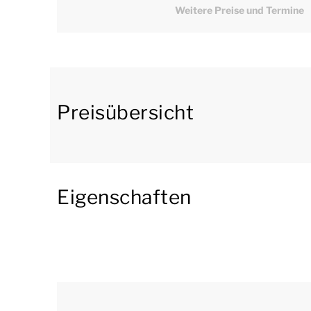
Fernseher und einem gemütlichen Gaskamin. Si
Weitere Preise und Termine
Kochinsel und einen Essbereich. Die Küche is
Wasserhahn für kochendes Wasser, Kombiofen
Maschine.
Die Villa hat 3 Schlafzimmer, jedes mit eig
Preisübersicht
Doppelwaschbecken. Eines der Badezimmer v
Dank der meterhohen Glasfassade an der Rücks
Tageslicht und eine prächtige Aussicht auf 
Eigenschaften
gelangen Sie über Flügeltüren auf die möbli
Im weitläufigen Garten hinter der Villa könne
Air- und Jetstream-Spa, einer Sauna und ein
Sie im Garten über eine überdachte Außenküc
Es gibt 2 Parkplätze neben dem Haus. Sie kö