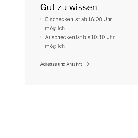
Gut zu wissen
nutzen. Mehrere Häuser sind mit einer Ladesta
Reservierung können Sie Ihre Präferenz angeb
Einchecken ist ab 16:00 Uhr
möglich
Gut zu wissen: Im Winter ist es nicht möglic
Auschecken ist bis 10:30 Uhr
möglich
[i]Die Aufteilung der Unterkunft kann variier
Eindruck, dienen aber nur zur Veranschaulichu
Adresse und Anfahrt