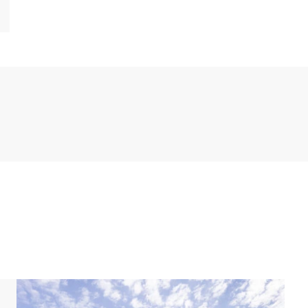
e haben in dieser Villa eine offene Küche mit
t mit Luxusgeräten ausgestattet darunter ein
, ein Geschirrspüler und eine Nespresso-
enem En-Suite Badezimmer mit Dusche und
erfügt auch über eine Badewanne.
eite der Villa erhalten Sie im Innenraum sehr viel
der Umgebung. Vom Wohnzimmer Ihrer Villa aus
erte Gartenterrasse mit Außenkamin.
n Sie exklusiv ein luxuriöses Outdoor-Spa mit einem
er Außendusche genießen. Darüber hinaus verfügen
he mit Essbereich.
nnen selbstverständlich das kostenlose WLAN