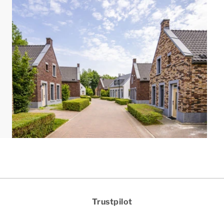
tion für elektrische Autos ausgestattet. Bei Ihrer
en (je nach Verfügbarkeit).
h, die Außendusche zu benutzen.
en. Die Grundrisse und Bilder vermitteln einen guten
ng.[/i]
Trustpilot