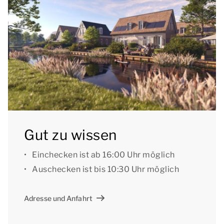
[b]Möblierte Terrasse mit privater Wellness[/b]
Die Flügeltüren des Wohnzimmers führen auf die
möblierte Terrasse am Wasser, wo Sie herrliche
speisen können. Im Garten können Sie Ihre private
Wellness mit einem Whirlpool im Freien genießen.
Darüber hinaus können Sie in der Sauna mit
begehbarer Dusche entspannen. Außerdem haben
Gut zu wissen
Sie Zugang zu einem eigenen Bootssteg, an dem
Sie Ihre Schaluppe festmachen können. Von Ihrem
Einchecken ist ab 16:00 Uhr möglich
Ferienhaus aus können Sie zu nahen gelegenen
Auschecken ist bis 10:30 Uhr möglich
Dörfern und durch die schöne Umgebung fahren!
Adresse und Anfahrt
[b]3 Schlafzimmer, jedes mit eigenem En-suite-
Badezimmer[/b]