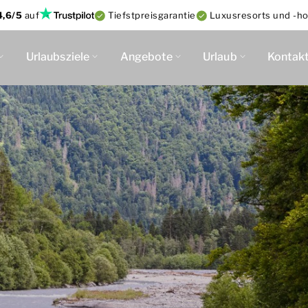
4,6/5
auf
Tiefstpreisgarantie
Luxusresorts und -ho
Urlaubsziele
Angebote
Urlaub
Kontak