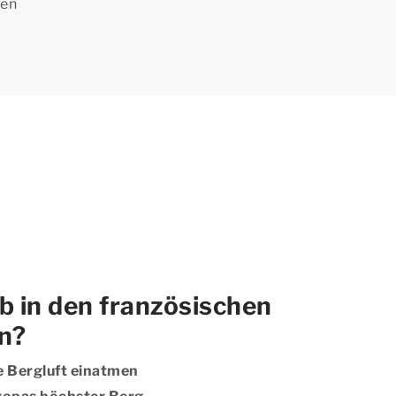
hen
 in den französischen
n?
 Bergluft einatmen