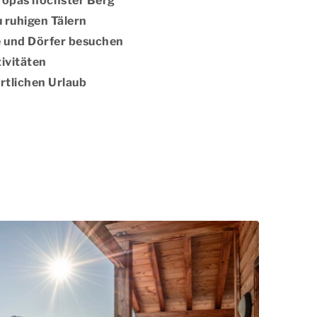
ropas höchster Berg
 ruhigen Tälern
 und Dörfer besuchen
tivitäten
ortlichen Urlaub