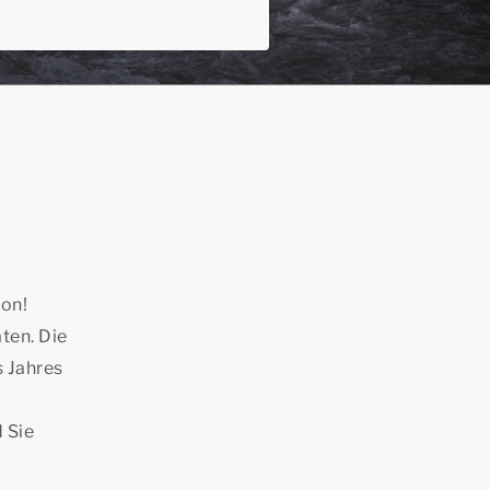
ion!
ten. Die
s Jahres
 Sie
n