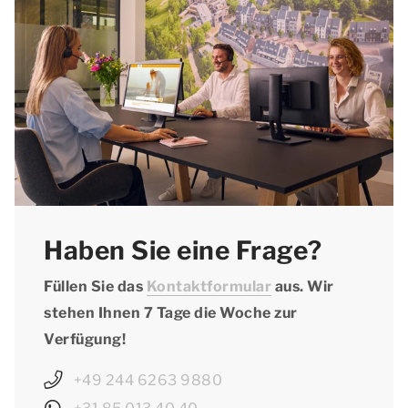
Naturschutzgebiet, besuchen Sie die schönsten
Sehenswürdigkeiten oder lernen Sie die lokale
Kultur und Spezialitäten kennen. Natürlich
können Sie sich während Ihres
Frühjahrsurlaubs in Vallorcine auch in Ihrer
komfortablen Unterkunft entspannen.
Haben Sie eine Frage?
Füllen Sie das
Kontaktformular
aus. Wir
stehen Ihnen 7 Tage die Woche zur
Verfügung!
+49 244 6263 9880