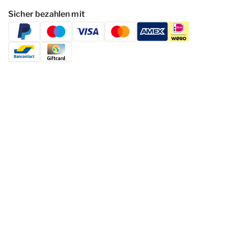
Sicher bezahlen mit
Folgen Dormio Resorts & Hotels
© 2026 - Dormio Resorts & Hotels | All
rights reserved
Datenschutzerklärung
Haf­tun­gsa­uss­chl­uss
Cookies ändern
Geschäftsbedingungen
Impressum