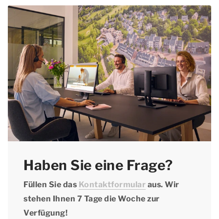
Wochenmitte Niederlande. Sehen Sie sich die
Ihr Haustier bei der Reservierung anzugeben
buchen können.
aktuellen Angebote auf unserer Seite
Aktionen
und den Aufpreis für Haustiere zu bezahlen.
& Arrangementen
an.
Haben Sie eine Frage?
Füllen Sie das
Kontaktformular
aus. Wir
stehen Ihnen 7 Tage die Woche zur
Verfügung!