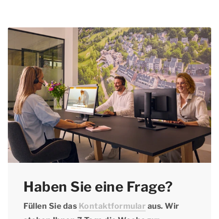
Sollte das Restaurant morgens nicht geöffnet
sollten Sie im Voraus reservieren.
sein, gibt es in den meisten Fällen einen
Insbesondere an Wochenenden und in den
Minimarkt oder einen Brötchenservice im
Schulferien ist es ratsam, einen Tisch zu
Resort.
reservieren.
Haben Sie eine Frage?
Füllen Sie das
Kontaktformular
aus. Wir