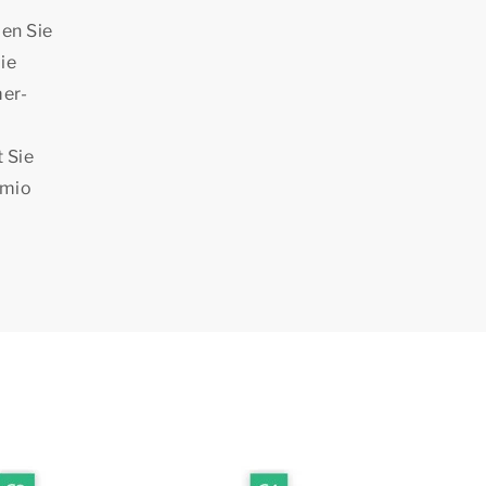
en Sie
ie
mer-
 Sie
rmio