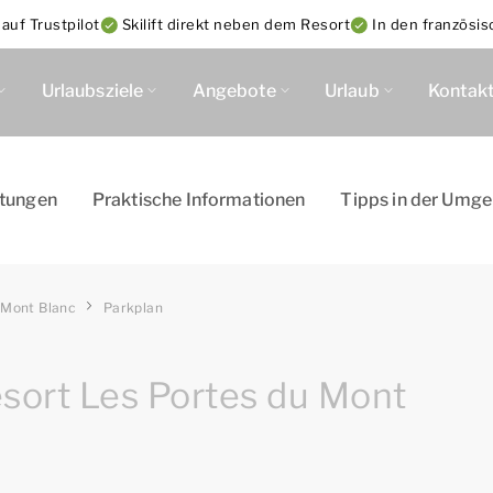
uf Trustpilot
Skilift direkt neben dem Resort
In den französi
Urlaubsziele
Angebote
Urlaub
Kontak
htungen
Praktische Informationen
Tipps in der Umg
 Mont Blanc
Parkplan
sort Les Portes du Mont