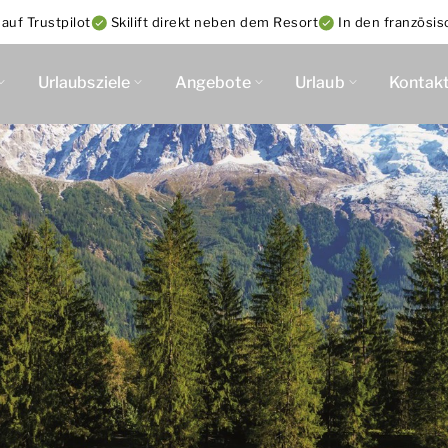
uf Trustpilot
Skilift direkt neben dem Resort
In den französi
Urlaubsziele
Angebote
Urlaub
Kontak