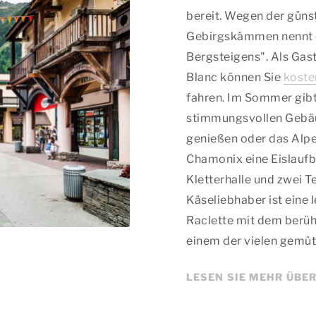
bereit. Wegen der güns
Gebirgskämmen nennt es
Bergsteigens". Als Gas
Blanc können Sie
koste
fahren. Im Sommer gibt 
stimmungsvollen Gebäu
genießen oder das Alp
Chamonix eine Eislaufb
Kletterhalle und zwei T
Käseliebhaber ist eine 
Raclette mit dem berüh
einem der vielen gemüt
LESEN SIE MEHR ÜBE