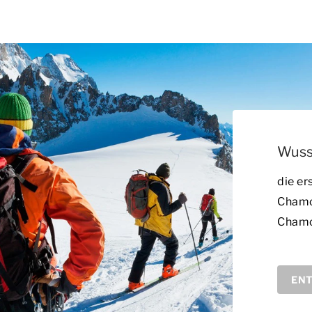
Wusst
die er
Chamo
Chamon
ENT