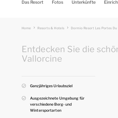
Das Resort
Fotos
Unterkünfte
Einric
Home
Resorts & Hotels
Dormio Resort Les Portes Du
Entdecken Sie die sch
Vallorcine
Ganzjähriges Urlaubsziel
Ausgezeichnete Umgebung für
verschiedene Berg- und
Wintersportarten