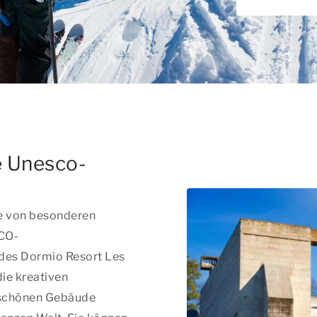
e Unesco-
e von besonderen
SCO-
des Dormio Resort Les
die kreativen
rschönen Gebäude