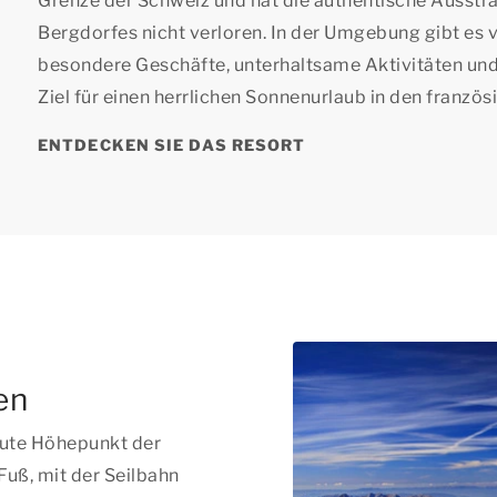
Grenze der Schweiz und hat die authentische Ausstra
Bergdorfes nicht verloren. In der Umgebung gibt es 
besondere Geschäfte, unterhaltsame Aktivitäten und
Ziel für einen herrlichen Sonnenurlaub in den französ
ENTDECKEN SIE DAS RESORT
t
en
lute Höhepunkt der
Fuß, mit der Seilbahn