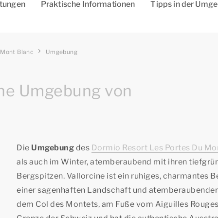
htungen
Praktische Informationen
Tipps in der Umg
 Mont Blanc
Umgebung
öne Umgebung von
Die
Umgebung
des
Dormio Resort Les Portes Du Mo
als auch im Winter, atemberaubend mit ihren tiefgr
Bergspitzen. Vallorcine ist ein ruhiges, charmantes 
einer sagenhaften Landschaft und atemberaubender Au
dem Col des Montets, am Fuße vom Aiguilles Rouges. V