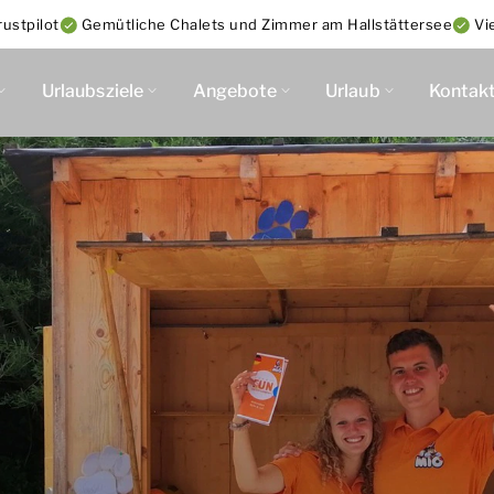
ustpilot
Gemütliche Chalets und Zimmer am Hallstättersee
Vi
Urlaubsziele
Angebote
Urlaub
Kontak