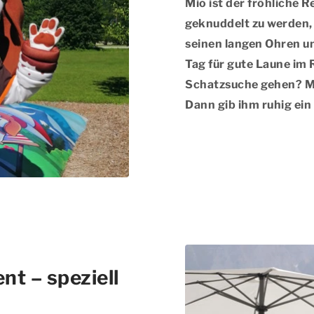
Mio ist der fröhliche R
geknuddelt zu werden, 
seinen langen Ohren u
Tag für gute Laune im 
Schatzsuche gehen? Mio
Dann gib ihm ruhig ein 
t – speziell