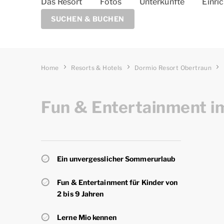
Das Resort
Fotos
Unterkünfte
Einri
SUCHEN & BUCHEN
Home
Resorts & Hotels
Dormio Resort Obertraun
Fun & Entertainment 
Ein unvergesslicher Sommerurlaub
Fun & Entertainment für Kinder von
2 bis 9 Jahren
Lerne Mio kennen