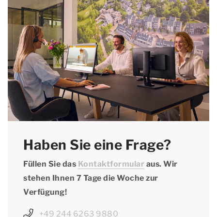
tolle Ausflüge mit der ganzen Familie.
Naturschutzgebiet, besuchen Sie die schönsten
Sehenswürdigkeiten oder lernen Sie die lokale
Kultur und Spezialitäten kennen. Natürlich
können Sie sich während Ihres
Frühjahrsurlaubs in Heimbach auch in Ihrer
komfortablen Unterkunft entspannen.
Haben Sie eine Frage?
Füllen Sie das
Kontaktformular
aus. Wir
stehen Ihnen 7 Tage die Woche zur
Verfügung!
+49 244 6263 9880