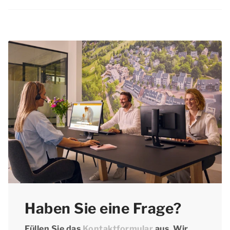
Möchten Sie bei Ihrer Buchung flexibel
Dormio Resorts & Hotels bietet regelmäßig
Website ist angegeben, ob Haustiere in dieser
bleiben? Dann ist es gut zu wissen, dass Sie
attraktive Rabatte für einen Aufenthalt in der
Unterkunft erlaubt sind. Vergessen Sie nicht,
Ihren Aufenthalt zu flexiblen Bedingungen
Wochenmitte in Haute Savoie. Sehen Sie sich
Ihr Haustier bei der Reservierung anzugeben
buchen können.
die aktuellen Angebote auf unserer Seite
und den Aufpreis für Haustiere zu bezahlen.
Aktionen & Arrangementen
an.
Haben Sie eine Frage?
Füllen Sie das
Kontaktformular
aus. Wir