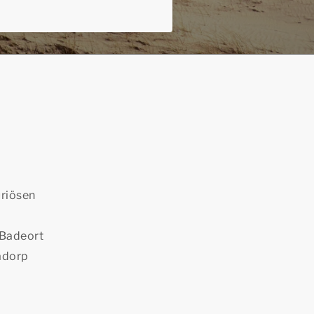
uriösen
 Badeort
nadorp