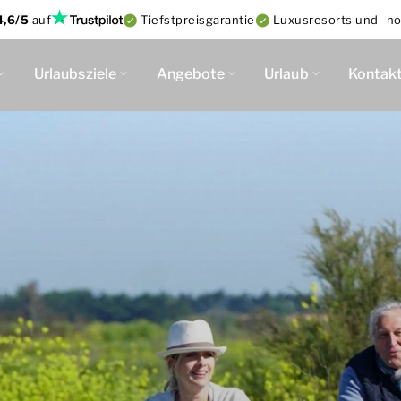
4,6/5
auf
Tiefstpreisgarantie
Luxusresorts und -ho
Urlaubsziele
Angebote
Urlaub
Kontak