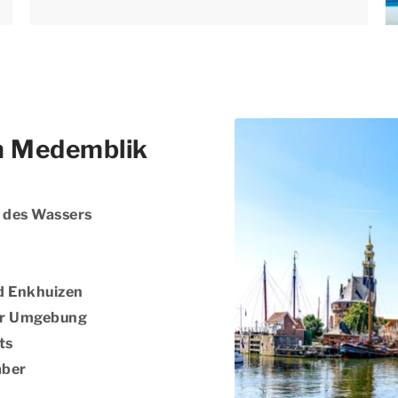
n Medemblik
e des Wassers
nd Enkhuizen
er Umgebung
ts
aber