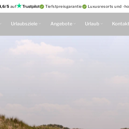
4,6/5
auf
Tiefstpreisgarantie
Luxusresorts und -ho
Urlaubsziele
Angebote
Urlaub
Kontak