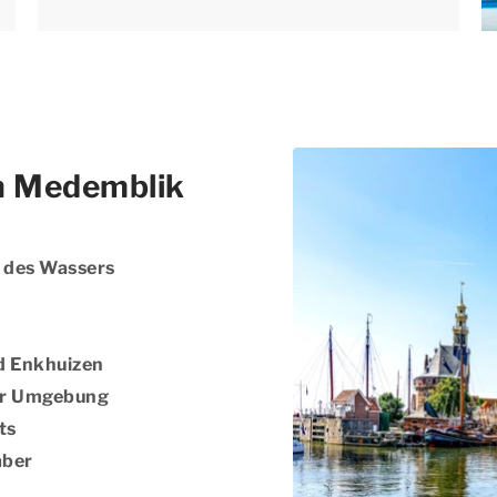
n Medemblik
e des Wassers
nd Enkhuizen
er Umgebung
ts
aber