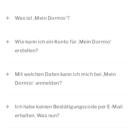
Was ist ‚Mein Dormio‘?
‚
Mein Dormio
‘ ist Ihr persönliches Konto bei
Dormio. In ‚Mein Dormio‘ finden Sie eine
Wie kann ich ein Konto für ‚Mein Dormio‘
Übersicht über Ihre letzte(n) Buchung(en). Hier
erstellen?
können Sie Ihre Urlaubsangelegenheiten bis zu
Nachdem Sie eine Buchung über unsere Website
einem Tag vor der Ankunft bequem organisieren.
vorgenommen haben, wird automatisch ein
Sie können Ihre Buchungsdaten einsehen und die
Mit welchen Daten kann ich mich bei ‚Mein
Konto mit Ihrer E-Mail-Adresse erstellt. Sie
Daten für sich oder Ihre Reisegruppe ändern. Sie
Dormio‘ anmelden?
können sich über
diese Seite
oder durch Klicken
können die (Rest-)Zahlung auch einfach und
Sie melden sich mit der E-Mail-Adresse an, die
auf die kleine Puppe in der oberen rechten Ecke
sicher hier vornehmen.
Sie für die Buchung verwendet haben, und dem
des Menüs bei ‚Mein Dormio‘ anmelden. Geben
Ich habe keinen Bestätigungscode per E-Mail
Bestätigungscode, den Sie per E-Mail erhalten.
Sie auf dieser Seite die E-Mail-Adresse ein, die
erhalten. Was nun?
Sie für die Buchung verwendet haben, und Sie
Unsere E-Mail ist möglicherweise automatisch in
erhalten per E-Mail einen Bestätigungscode. Mit
Ihrer Junk-Mail gelandet. Sie können die E-Mail