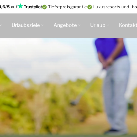
4,6/5
auf
Tiefstpreisgarantie
Luxusresorts und -ho
Urlaubsziele
Angebote
Urlaub
Kontak