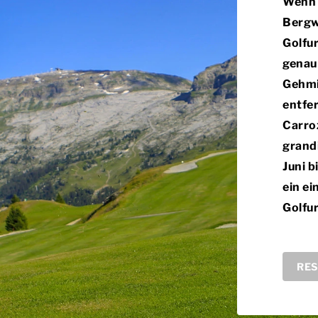
Wenn 
Bergw
Golfur
genau 
Gehmi
entfer
Carroz
grand
Juni b
ein ei
Golfur
RES