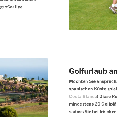
 großartige
Golfurlaub a
Möchten Sie anspruchs
spanischen Küste spie
Costa Blanca
! Diese R
mindestens 20 Golfplät
sodass Sie bei frische