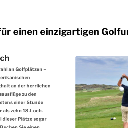
r einen einzigartigen Golfu
ich
ahl an Golfplätzen –
amerikanischen
halt an der herrlichen
ausflüge zu den
stens einer Stunde
r als zehn 18‑Loch‑
i dieser Plätze sogar
 Buchen Sie einen