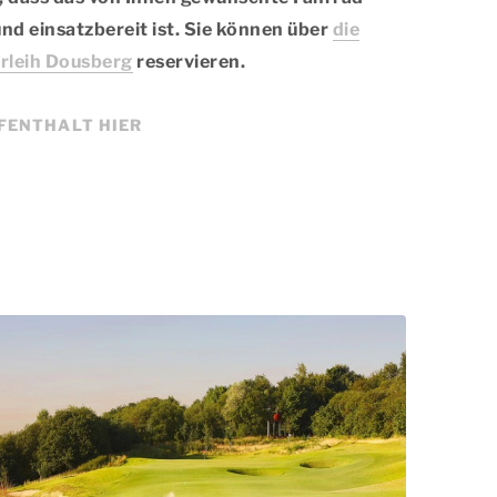
und einsatzbereit ist. Sie können über
die
rleih Dousberg
reservieren.
UFENTHALT HIER