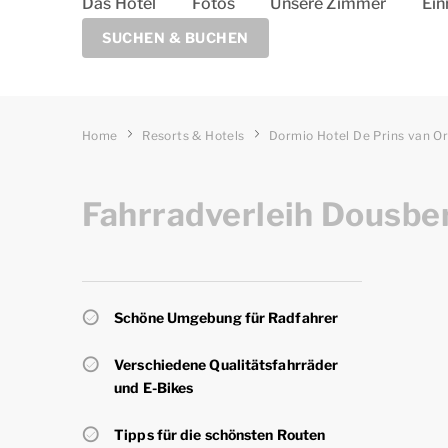
Das Hotel
Fotos
Unsere Zimmer
Ein
SUCHEN & BUCHEN
Home
Resorts & Hotels
Dormio Hotel De Prins van O
Fahrradverleih Dousbe
Schöne Umgebung für Radfahrer
Verschiedene Qualitätsfahrräder
und E-Bikes
Tipps für die schönsten Routen