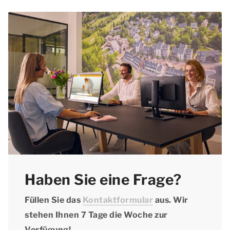
gibt! Bitte wenden Sie sich
telefonisch
an unser
unter der von Ihnen gewünschten Unterkunft,
Kontaktzentrum.
ob Haustiere erlaubt sind. Geben Sie bei der
Reservierung an, dass Sie ein Haustier
mitbringen, und vergessen Sie nicht, den
Haustierzuschlag zu zahlen.
Haben Sie eine Frage?
Füllen Sie das
Kontaktformular
aus. Wir
stehen Ihnen 7 Tage die Woche zur
Verfügung!