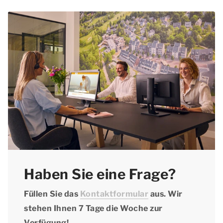
gibt! Bitte wenden Sie sich
telefonisch
an unser
unter der von Ihnen gewünschten Unterkunft,
Kontaktzentrum.
ob Haustiere erlaubt sind. Geben Sie bei der
Reservierung an, dass Sie ein Haustier
mitbringen, und vergessen Sie nicht, den
Haustierzuschlag zu zahlen.
Haben Sie eine Frage?
Füllen Sie das
Kontaktformular
aus. Wir
stehen Ihnen 7 Tage die Woche zur
Verfügung!