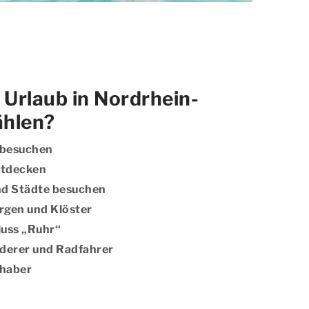
Urlaub in Nordrhein-
ählen?
k besuchen
ntdecken
nd Städte besuchen
rgen und Klöster
uss „Ruhr‘‘
nderer und Radfahrer
bhaber