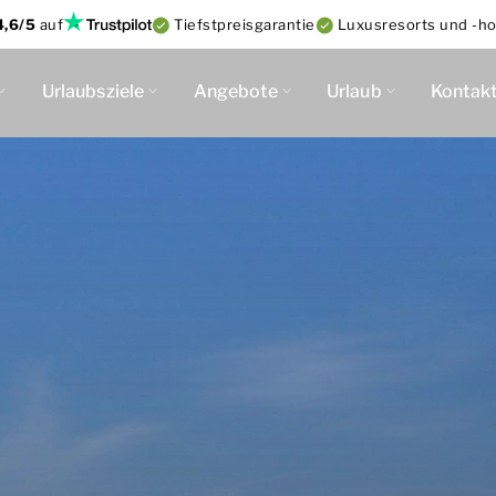
4,6/5
auf
Tiefstpreisgarantie
Luxusresorts und -ho
Urlaubsziele
Angebote
Urlaub
Kontak