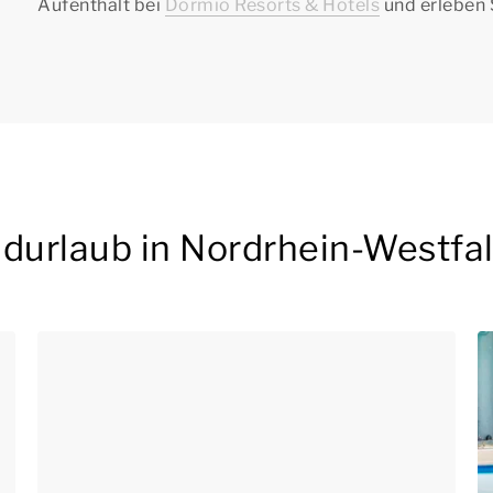
Aufenthalt bei
Dormio Resorts & Hotels
und erleben 
adurlaub in Nordrhein-Westfa