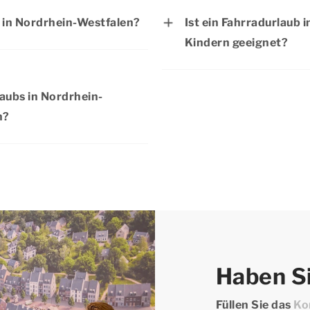
 Buchung, ob Haustiere in
kurzfristig buchen, so
b in Nordrhein-Westfalen?
Ist ein Fahrradurlaub 
sich einen entspannte
Kindern geeignet?
bersicht der aktuellen
sichern? Dann warten 
Ein Fahrradurlaub in No
Ihren Aufenthalt.
Familien mit Kindern g
aubs in Nordrhein-
verschiedene Routen, 
n?
Kindern. Buchen Sie n
 es während Ihres
sich gemeinsam mit Ihr
och viel mehr zu
litäten kennen und
keiten. Natürlich darf
in der Umgebung nicht
dwegen und verschiedenen
end Ihres Aufenthalts bei
Haben Si
alten können!
Füllen Sie das
Ko