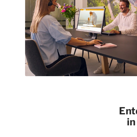
Ent
in