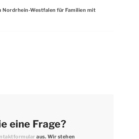
fern noch Plätze verfügbar sind. Möchten Sie
in Nordrhein-Westfalen für Familien mit
n Aufenthalt bei Dormio Resorts & Hotels
Sie nicht länger und buchen Sie noch heute
rdrhein-Westfalen ist auf jeden Fall für
eeignet. In der Umgebung gibt es viele
auch für eine entspannte Radtour mit Ihren
och heute Ihren Aufenthalt und freuen Sie
en Kindern auf einen tollen Urlaub!
e eine Frage?
ntaktformular
aus. Wir stehen