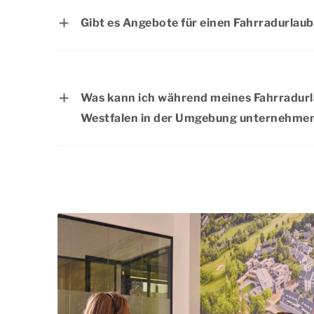
willkommen. Bitte überprüfen Sie vor der
Gibt es Angebote für einen Fahrradurlau
der Unterkunft Ihrer Wahl erlaubt sind.
Auf der Seite
Angebote
finden Sie eine Ü
Angebote.
Was kann ich während meines Fahrradurl
Westfalen in der Umgebung unternehme
Neben den wunderschönen Radwegen gibt
Fahrradurlaubs in Nordrhein-Westfalen n
entdecken. Lernen Sie die lokalen Spezia
erkunden Sie die schönsten Sehenswürdig
auch ein Tag in einem der schönen Orte 
fehlen. Das breite Angebot an tollen Ra
Ausflügen sorgt dafür, dass Sie sich währ
Dormio Resorts & Hotels bestens unterh