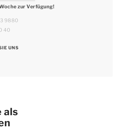
 Woche zur Verfügung!
63 9880
0 40
SIE UNS
 als
ren