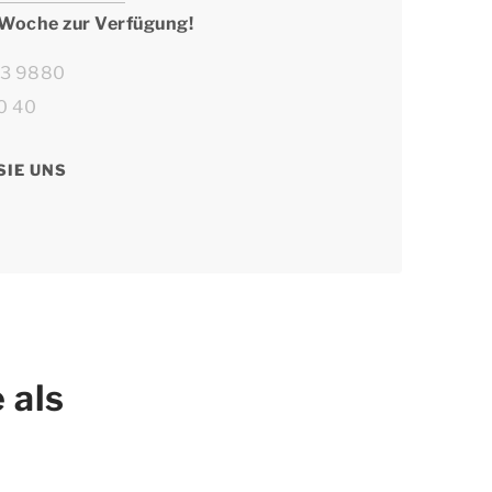
 Woche zur Verfügung!
63 9880
0 40
SIE UNS
 als