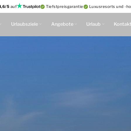
4,6/5
auf
Tiefstpreisgarantie
Luxusresorts und -ho
Urlaubsziele
Angebote
Urlaub
Kontak