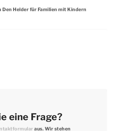
ätze verfügbar sind. Möchten Sie sich einen
in Den Helder für Familien mit Kindern
t bei Dormio Resorts & Hotels sichern?
 länger und buchen Sie noch heute Ihren
n Helder ist auf jeden Fall für Familien mit
der Umgebung gibt es viele verschiedene
 entspannte Radtour mit Ihren Kindern.
 Ihren Aufenthalt und freuen Sie sich
ndern auf einen tollen Urlaub!
e eine Frage?
ntaktformular
aus. Wir stehen