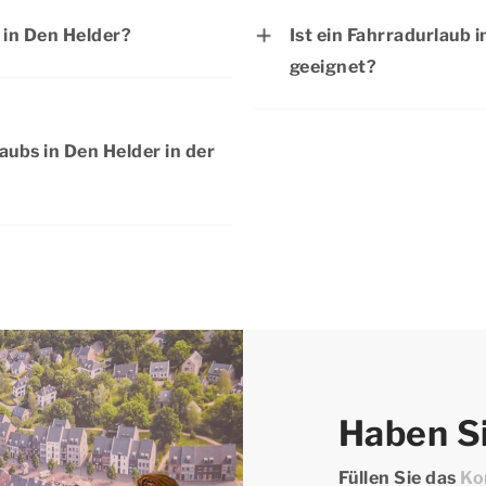
 Buchung, ob Haustiere in
buchen, sofern noch Pl
 in Den Helder?
Ist ein Fahrradurlaub 
entspannten Aufenthal
geeignet?
bersicht der aktuellen
Dann warten Sie nicht
Ein Fahrradurlaub in De
Aufenthalt.
Kindern geeignet. In 
ubs in Den Helder in der
Routen, auch für eine
Buchen Sie noch heute
 es während Ihres
gemeinsam mit Ihren Ki
mehr zu entdecken. Lernen
erkunden Sie die
darf auch ein Tag in
nicht fehlen. Das breite
edenen Ausflügen sorgt
thalts bei Dormio Resorts
Haben Si
Füllen Sie das
Ko