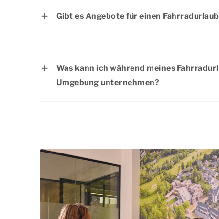
willkommen. Bitte überprüfen Sie vor der
Gibt es Angebote für einen Fahrradurlaub
der Unterkunft Ihrer Wahl erlaubt sind.
Auf der Seite
Angebote
finden Sie eine Ü
Angebote.
Was kann ich während meines Fahrradurla
Umgebung unternehmen?
Neben den wunderschönen Radwegen gibt
Fahrradurlaubs in Den Helder noch viel 
Sie die lokalen Spezialitäten kennen und 
schönsten Sehenswürdigkeiten. Natürlich 
einem der schönen Orte in der Umgebung 
Angebot an tollen Radwegen und verschi
dafür, dass Sie sich während Ihres Aufen
& Hotels bestens unterhalten können!