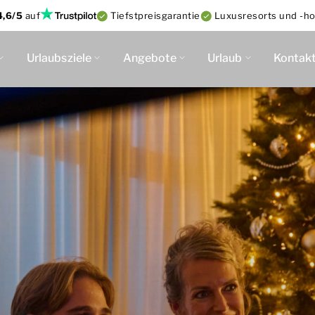
4,6/5
auf
Tiefstpreisgarantie
Luxusresorts und -ho
Urlaubsziele
Angebote
Urlaub
Kontak