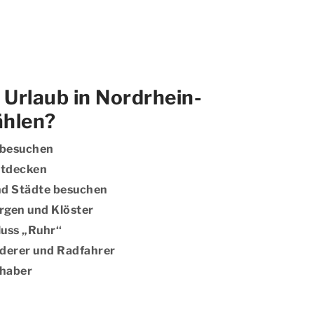
Urlaub in Nordrhein-
ählen?
k besuchen
ntdecken
nd Städte besuchen
rgen und Klöster
uss „Ruhr‘‘
nderer und Radfahrer
bhaber