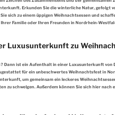
im Zeichen des Zusammenseins und der gemeinsamen Zei
rkunft. Erkunden Sie die winterliche Natur, gefolgt v
Sie sich zu einem üppigen Weihnachtsessen und schaffen
 Ihrer Familie oder Ihren Freunden in Nordrhein-Westfal
ner Luxusunterkunft zu Weihnach
? Dann ist ein Aufenthalt in einer Luxusunterkunft von
usgestattet für ein unbeschwertes Weihnachtsfest in No
 Unterkunft, um gemeinsam ein leckeres Weihnachtsessen
iten zu schwelgen. Außerdem können Sie sich hier nach 