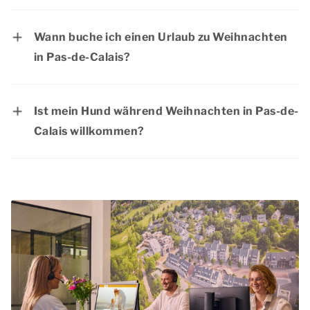
Bei Dormio Resorts & Hotels gibt es regelmäßig
Aufenthalt mit Ihrer Familie.
interessante Angebote. Prüfen Sie die
Wann buche ich einen Urlaub zu Weihnachten
aktuellen Angebote auf der Seite
Aktionen &
in Pas-de-Calais?
Arrangementen
.
Die meisten Menschen haben während der
Weihnachtsfeiertage frei, was diese Zeit zu
Ist mein Hund während Weihnachten in Pas-de-
einer beliebten Zeit für einen Aufenthalt in
Calais willkommen?
einer Luxusunterkunft macht. Wir raten Ihnen
Ja, Ihr
Hund
ist während Ihres Aufenthalts bei
daher, Ihren Aufenthalt zu Weihnachten in Pas-
Weihnachten in Pas-de-Calais willkommen!
de-Calais so früh wie möglich zu buchen, damit
Hunde sind in den meisten Unterkunftsarten
Sie in Ihrer bevorzugten Unterkunft bleiben.
erlaubt. Jede Unterkunft gibt an, ob Haustiere
Außerdem können Sie die Vorfreude besonders
in der jeweiligen Unterkunft willkommen sind.
lange genießen, wenn Sie Ihren Aufenthalt
Sie können maximal 2 Haustiere pro
frühzeitig buchen.
Unterkunft buchen und es wird ein Aufpreis pro
Haustier erhoben.