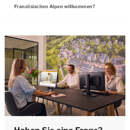
Alpen, da die meisten Menschen dann ein extra
Französischen Alpen willkommen?
langes Wochenende frei haben. Wir raten Ihnen
Natürlich ist Ihr
Hund
während des
daher, Ihren Aufenthalt für Ostern so früh wie
Osterwochenendes in den Französischen Alpen
möglich zu buchen. Auf diese Weise haben Sie
willkommen. Haustiere sind in den meisten
mehr Gewissheit, dass Ihre bevorzugte
Unterkünften erlaubt. Schauen Sie auf unserer
Unterkunft noch verfügbar ist.
Website bei der jeweiligen Unterkunft nach, ob
Haustiere erlaubt sind. Vergessen Sie nicht, Ihr
Haustier bei der Reservierung zu erwähnen und
den Haustierzuschlag zu beachten.