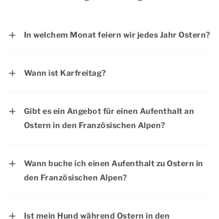
29. März 2027.
Ostersonntag und Ostermontag sind in
Deutschland offizielle Feiertage. Die meisten
In welchem Monat feiern wir jedes Jahr Ostern?
Menschen haben an Ostern frei.
Ostern fällt normalerweise in den Monat April.
Gelegentlich fällt Ostern auch in den März.
Wann ist Karfreitag?
Karfreitag ist immer der Freitag vor Ostern. Im
Jahr 2027 fällt der Karfreitag auf den 26. März .
Gibt es ein Angebot für einen Aufenthalt an
Ostern in den Französischen Alpen?
Aktuelle Angebote finden Sie auf der Seite
Aktionen & Arrangementen
. Dormio Resorts &
Wann buche ich einen Aufenthalt zu Ostern in
Hotels bietet regelmäßig interessante
den Französischen Alpen?
Rabattaktionen an.
Das Osterwochenende ist eine beliebte Zeit für
ein langes Wochenende in den Französischen
Ist mein Hund während Ostern in den