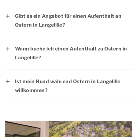
Karfreitag ist immer der Freitag vor Ostern. Im
Jahr 2027 fällt der Karfreitag auf den 26. März .
Gibt es ein Angebot für einen Aufenthalt an
Ostern in Langelille?
Aktuelle Angebote finden Sie auf der Seite
Aktionen & Arrangementen
. Dormio Resorts &
Wann buche ich einen Aufenthalt zu Ostern in
Hotels bietet regelmäßig interessante
Langelille?
Rabattaktionen an.
Das Osterwochenende ist eine beliebte Zeit für
ein langes Wochenende in Langelille, da die
Ist mein Hund während Ostern in Langelille
meisten Menschen dann ein extra langes
willkommen?
Wochenende frei haben. Wir raten Ihnen daher,
Natürlich ist Ihr
Hund
während des
Ihren Aufenthalt für Ostern so früh wie möglich
Osterwochenendes in Langelille willkommen.
zu buchen. Auf diese Weise haben Sie mehr
Haustiere sind in den meisten Unterkünften
Gewissheit, dass Ihre bevorzugte Unterkunft
erlaubt. Schauen Sie auf unserer Website bei
noch verfügbar ist.