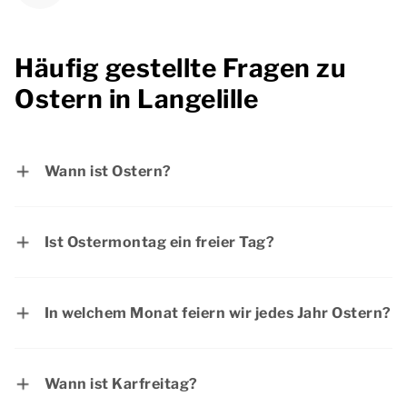
Häufig gestellte Fragen zu
Ostern in Langelille
Wann ist Ostern?
Der erste Ostertag ist am Sonntag, 28. März
2027 und der zweite Ostertag ist am Montag,
Ist Ostermontag ein freier Tag?
29. März 2027.
Ostersonntag und Ostermontag sind in
Deutschland offizielle Feiertage. Die meisten
In welchem Monat feiern wir jedes Jahr Ostern?
Menschen haben an Ostern frei.
Ostern fällt normalerweise in den Monat April.
Gelegentlich fällt Ostern auch in den März.
Wann ist Karfreitag?