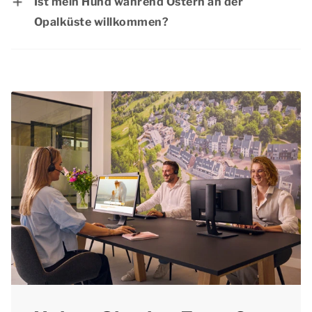
Ist mein Hund während Ostern an der
die meisten Menschen dann ein extra langes
Opalküste willkommen?
Wochenende frei haben. Wir raten Ihnen daher,
Natürlich ist Ihr
Hund
während des
Ihren Aufenthalt für Ostern so früh wie möglich
Osterwochenendes an der Opalküste
zu buchen. Auf diese Weise haben Sie mehr
willkommen. Haustiere sind in den meisten
Gewissheit, dass Ihre bevorzugte Unterkunft
Unterkünften erlaubt. Schauen Sie auf unserer
noch verfügbar ist.
Website bei der jeweiligen Unterkunft nach, ob
Haustiere erlaubt sind. Vergessen Sie nicht, Ihr
Haustier bei der Reservierung zu erwähnen und
den Haustierzuschlag zu beachten.