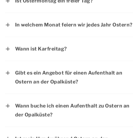
Ist Ostermontag ein freier Tag?
29. März 2027.
Ostersonntag und Ostermontag sind in
Deutschland offizielle Feiertage. Die meisten
In welchem Monat feiern wir jedes Jahr Ostern?
Menschen haben an Ostern frei.
Ostern fällt normalerweise in den Monat April.
Gelegentlich fällt Ostern auch in den März.
Wann ist Karfreitag?
Karfreitag ist immer der Freitag vor Ostern. Im
Jahr 2027 fällt der Karfreitag auf den 26. März .
Gibt es ein Angebot für einen Aufenthalt an
Ostern an der Opalküste?
Aktuelle Angebote finden Sie auf der Seite
Aktionen & Arrangementen
. Dormio Resorts &
Wann buche ich einen Aufenthalt zu Ostern an
Hotels bietet regelmäßig interessante
der Opalküste?
Rabattaktionen an.
Das Osterwochenende ist eine beliebte Zeit für
ein langes Wochenende an der Opalküste, da