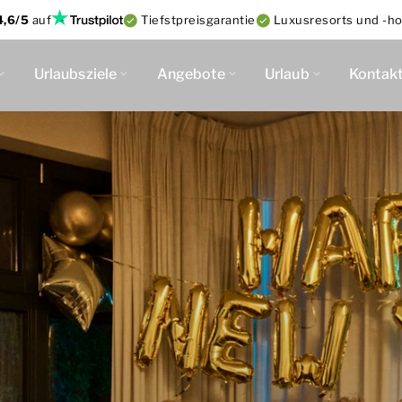
4,6/5
auf
Tiefstpreisgarantie
Luxusresorts und -ho
Urlaubsziele
Angebote
Urlaub
Kontak