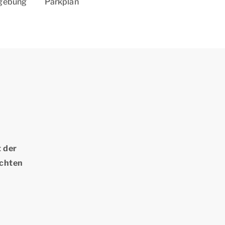
mgebung
Parkplan
t der
öchten