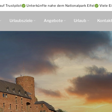
uf Trustpilot
Unterkünfte nahe dem Nationalpark Eifel
Viele E
Urlaubsziele
Angebote
Urlaub
Kontak