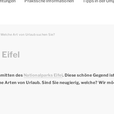
chtungen
Praktische Informationen
Tipps in der U
Welche Art von Urlaub suchen Sie?
 Eifel
inmitten des
Nationalparks Eifel
. Diese schöne Gegend is
ene
Arten von Urlaub.
Sind Sie neugierig, welche? Wir m