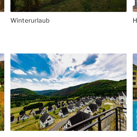
Winterurlaub
H