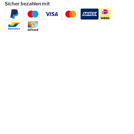
Sicher bezahlen mit
Folgen Dormio Resorts & Hotels
© 2026 - Dormio Resorts & Hotels | All
rights reserved
Datenschutzerklärung
Haf­tun­gsa­uss­chl­uss
Cookies ändern
Geschäftsbedingungen
Impressum