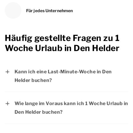
Für jedes Unternehmen
Häufig gestellte Fragen zu 1
Woche Urlaub in Den Helder
Kann ich eine Last-Minute-Woche in Den
Helder buchen?
Natürlich! Wenn die Unterkunft noch frei ist,
können Sie Ihre Woche in Den Helder in letzter
Wie lange im Voraus kann ich 1 Woche Urlaub in
Minute buchen. Möchten Sie sicher sein, dass
Den Helder buchen?
Sie einen schönen Aufenthalt in Den Helder
Sie können Ihre Woche Urlaub in Den Helder
haben? Dann raten wir Ihnen, Ihren Aufenthalt
weit im Voraus buchen. Auf diese Weise können