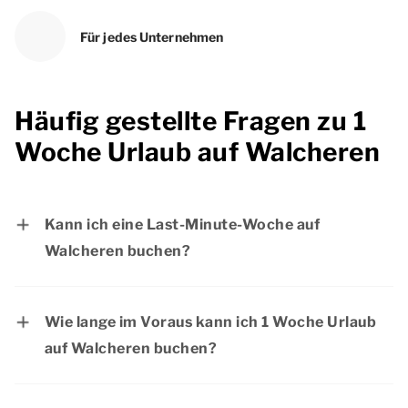
Für jedes Unternehmen
Häufig gestellte Fragen zu 1
Woche Urlaub auf Walcheren
Kann ich eine Last-Minute-Woche auf
Walcheren buchen?
Natürlich! Wenn die Unterkunft noch frei ist,
können Sie Ihre Woche auf Walcheren in letzter
Wie lange im Voraus kann ich 1 Woche Urlaub
Minute buchen. Möchten Sie sicher sein, dass
auf Walcheren buchen?
Sie einen schönen Aufenthalt auf Walcheren
Sie können Ihre Woche Urlaub auf Walcheren
haben? Dann raten wir Ihnen, Ihren Aufenthalt