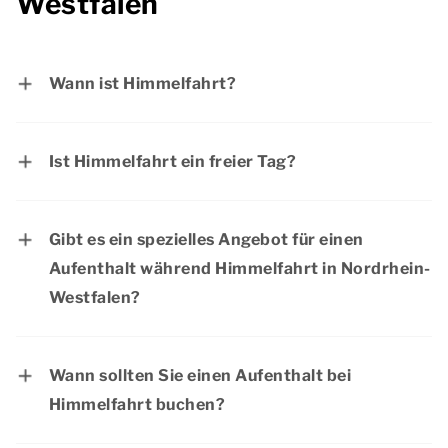
Westfalen
Wann ist Himmelfahrt?
Himmelfahrt fällt immer auf einen Donnerstag,
39 Tage nach Ostersonntag.
Ist Himmelfahrt ein freier Tag?
Himmelfahrt ist in Deutschland ein offizieller
Feiertag. Die meisten Menschen haben an
Gibt es ein spezielles Angebot für einen
diesem Tag frei.
Aufenthalt während Himmelfahrt in Nordrhein-
Westfalen?
Dormio Resorts & Hotels hat regelmäßig
interessante Angebote. Sehen Sie auf der Seite
Wann sollten Sie einen Aufenthalt bei
Aktionen & Arrangementen
nach aktuelle
Himmelfahrt buchen?
Rabattangebote.
Das Wochenende zu Himmelfahrt ist ein