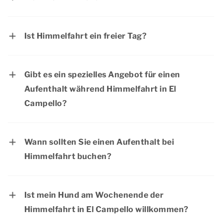
Himmelfahrt fällt immer auf einen Donnerstag,
39 Tage nach Ostersonntag.
Ist Himmelfahrt ein freier Tag?
Himmelfahrt ist in Deutschland ein offizieller
Feiertag. Die meisten Menschen haben an
Gibt es ein spezielles Angebot für einen
diesem Tag frei.
Aufenthalt während Himmelfahrt in El
Campello?
Dormio Resorts & Hotels hat regelmäßig
interessante Angebote. Sehen Sie auf der Seite
Wann sollten Sie einen Aufenthalt bei
Aktionen & Arrangementen
nach aktuelle
Himmelfahrt buchen?
Rabattangebote.
Das Wochenende zu Himmelfahrt ist ein
beliebtes Wochenende für einen Aufenthalt in
Ist mein Hund am Wochenende der
El Campello, da viele Menschen ein extra langes
Himmelfahrt in El Campello willkommen?
Wochenende frei haben. Wir empfehlen daher,