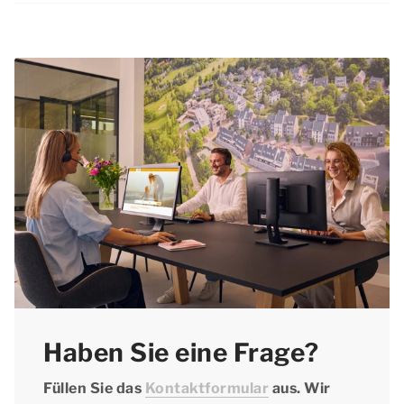
Wenn noch Unterkünfte verfügbar sind,
können Sie Ihren Aufenthalt zu Himmelfahrt in
Berck-sur-Mer in letzter Minute buchen. Da
dies ein beliebtes Wochenende ist, um der
Stadt zu entfliehen, empfehlen wir Ihnen, nicht
länger mit der Reservierung zu warten.
Haben Sie eine Frage?
Füllen Sie das
Kontaktformular
aus. Wir