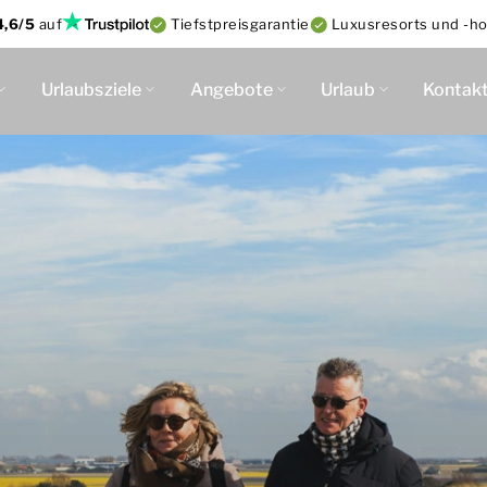
4,6/5
auf
Tiefstpreisgarantie
Luxusresorts und -ho
Urlaubsziele
Angebote
Urlaub
Kontak