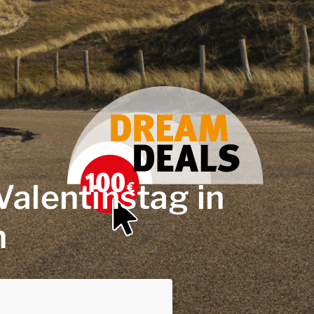
alentinstag in
n