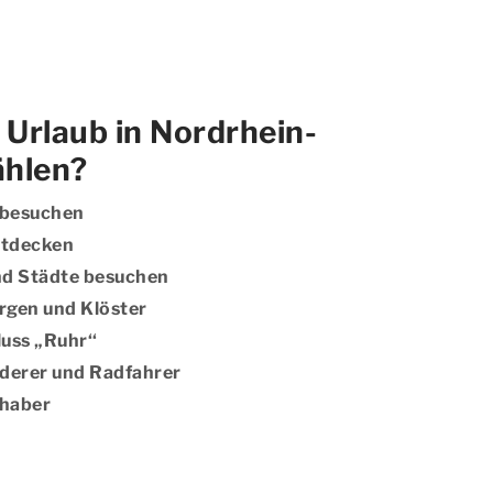
Urlaub in Nordrhein-
ählen?
k besuchen
ntdecken
nd Städte besuchen
rgen und Klöster
uss „Ruhr‘‘
nderer und Radfahrer
bhaber