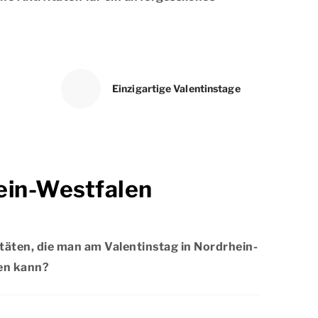
Einzigartige Valentinstage
hein-Westfalen
itäten, die man am Valentinstag in Nordrhein-
en kann?
drhein-Westfalen gibt es viel zu tun.
len Möglichkeiten für unterhaltsame