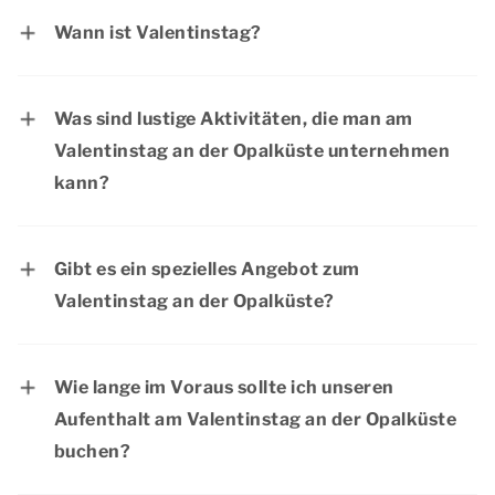
Wann ist Valentinstag?
Valentinstag ist am Sontag, 14. Februar 2027.
Was sind lustige Aktivitäten, die man am
Valentinstag an der Opalküste unternehmen
kann?
Am Valentinstag an der Opalküste gibt es viel
zu tun. Entdecken Sie die vielen Möglichkeiten
Gibt es ein spezielles Angebot zum
für unterhaltsame Aktivitäten, wie zum Beispiel
Valentinstag an der Opalküste?
den Besuch charmanter Orte, die
Bei Dormio Resorts & Hotels gibt es regelmäßig
Bewunderung historischer
interessante Rabatte. Die aktuellen Angebote
Sehenswürdigkeiten, kulinarische
Wie lange im Voraus sollte ich unseren
finden Sie auf der Seite
Aktionen &
Köstlichkeiten in stimmungsvollen Restaurants
Aufenthalt am Valentinstag an der Opalküste
Arrangementen
.
oder die Erkundung ruhiger Wanderwege in der
buchen?
schönen Landschaft. Es gibt mehr als genug
Der Valentinstag ist ein beliebter Tag für Paare,