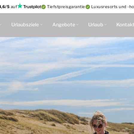
4,6/5
auf
Tiefstpreisgarantie
Luxusresorts und -ho
Urlaubsziele
Angebote
Urlaub
Kontak