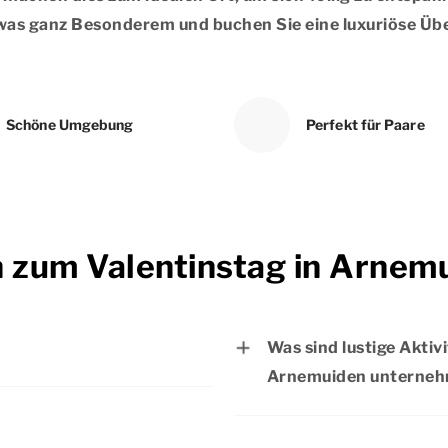
twas ganz Besonderem und buchen Sie eine luxuriöse Ü
Schöne Umgebung
Perfekt für Paare
n zum Valentinstag in Arnem
Was sind lustige Aktiv
Arnemuiden unterne
2027.
Am Valentinstag in Arn
die vielen Möglichkeit