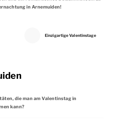
bernachtung in Arnemuiden!
Einzigartige Valentinstage
uiden
itäten, die man am Valentinstag in
hmen kann?
emuiden gibt es viel zu tun. Entdecken Sie
en für unterhaltsame Aktivitäten, wie zum