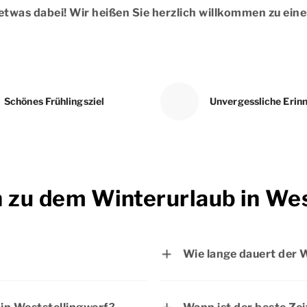
en etwas dabei! Wir heißen Sie herzlich willkommen zu 
Schönes Frühlingsziel
Unvergessliche Erin
n zu dem Winterurlaub in We
Wie lange dauert der 
.2026
Wie lange die Kinder 
2026
Bundesland ab, in dem 