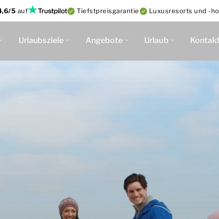
4,6/5
auf
Tiefstpreisgarantie
Luxusresorts und -ho
Urlaubsziele
Angebote
Urlaub
Kontak