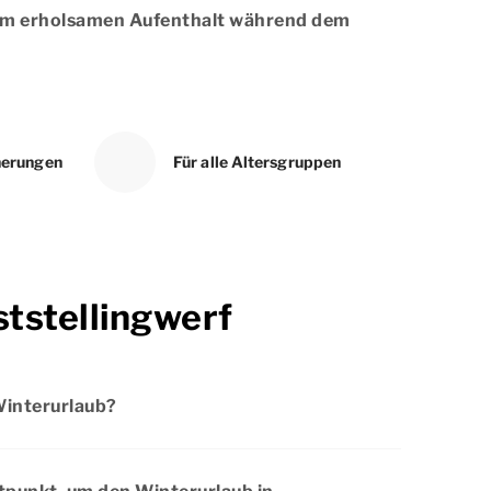
einem erholsamen Aufenthalt während dem
nerungen
Für alle Altersgruppen
ststellingwerf
Winterurlaub?
Winterurlaub haben, hängt von dem
sich die Schule befindet. Es gibt einige