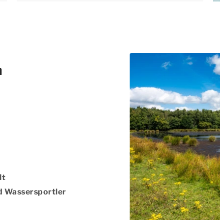
n
lt
d Wassersportler