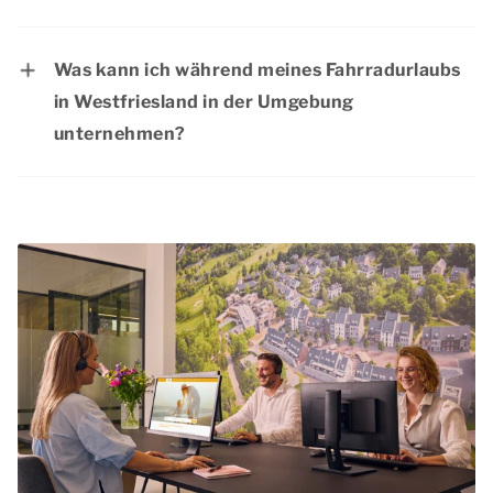
Ein Fahrradurlaub in Westfriesland ist auf jeden
Fall für Familien mit Kindern geeignet. In der
Was kann ich während meines Fahrradurlaubs
Umgebung gibt es viele verschiedene Routen,
in Westfriesland in der Umgebung
auch für eine entspannte Radtour mit Ihren
unternehmen?
Kindern. Buchen Sie noch heute Ihren
Neben den wunderschönen Radwegen gibt es
Aufenthalt und freuen Sie sich gemeinsam mit
während Ihres Fahrradurlaubs in Westfriesland
Ihren Kindern auf einen tollen Urlaub!
noch viel mehr zu entdecken. Lernen Sie die
lokalen Spezialitäten kennen und erkunden Sie
die schönsten Sehenswürdigkeiten. Natürlich
darf auch ein Tag in einem der schönen Orte in
der Umgebung nicht fehlen. Das breite
Angebot an tollen Radwegen und
verschiedenen Ausflügen sorgt dafür, dass Sie
sich während Ihres Aufenthalts bei Dormio