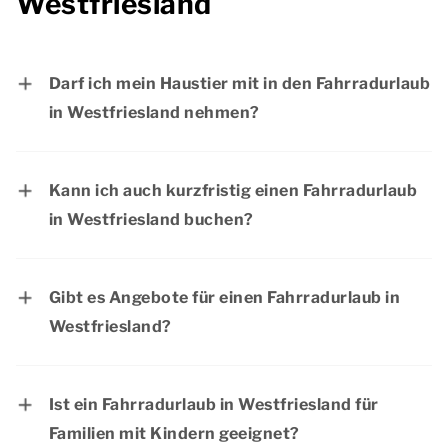
Westfriesland
Darf ich mein Haustier mit in den Fahrradurlaub
in Westfriesland nehmen?
Ja, Haustiere sind bei Dormio Resorts & Hotels
herzlich willkommen. Bitte überprüfen Sie vor
Kann ich auch kurzfristig einen Fahrradurlaub
der Buchung, ob Haustiere in der Unterkunft
in Westfriesland buchen?
Ihrer Wahl erlaubt sind.
Ja, Sie können Ihren Fahrradurlaub in
Westfriesland auch kurzfristig buchen, sofern
Gibt es Angebote für einen Fahrradurlaub in
noch Plätze verfügbar sind. Möchten Sie sich
Westfriesland?
einen entspannten Aufenthalt bei Dormio
Auf der Seite
Angebote
finden Sie eine
Resorts & Hotels sichern? Dann warten Sie
Übersicht der aktuellen Angebote.
nicht länger und buchen Sie noch heute Ihren
Ist ein Fahrradurlaub in Westfriesland für
Aufenthalt.
Familien mit Kindern geeignet?