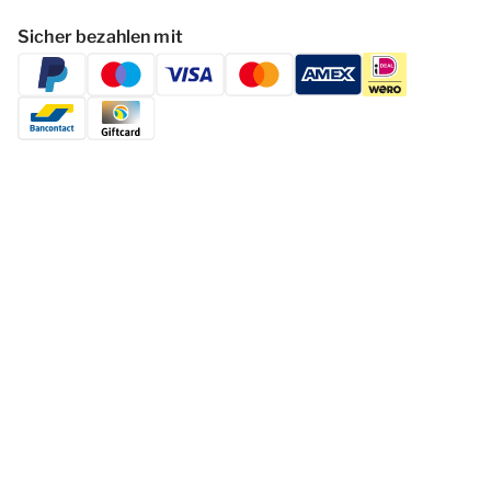
Sicher bezahlen mit
Folgen Dormio Resorts & Hotels
© 2026 - Dormio Resorts & Hotels | All
rights reserved
Datenschutzerklärung
Haf­tun­gsa­uss­chl­uss
Cookies ändern
Geschäftsbedingungen
Impressum