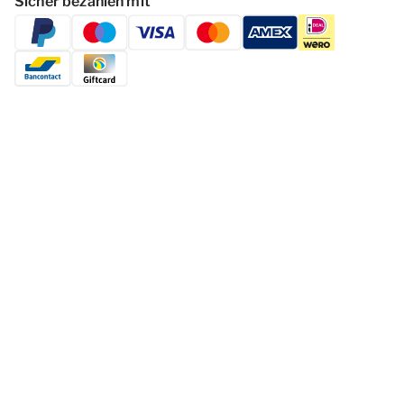
Sicher bezahlen mit
Folgen Dormio Resorts & Hotels
© 2026 - Dormio Resorts & Hotels | All
rights reserved
Datenschutzerklärung
Haf­tun­gsa­uss­chl­uss
Cookies ändern
Geschäftsbedingungen
Impressum