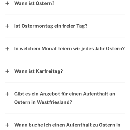
Wann ist Ostern?
Der erste Ostertag ist am Sonntag, 28. März
2027 und der zweite Ostertag ist am Montag,
Ist Ostermontag ein freier Tag?
29. März 2027.
Ostersonntag und Ostermontag sind in
Deutschland offizielle Feiertage. Die meisten
In welchem Monat feiern wir jedes Jahr Ostern?
Menschen haben an Ostern frei.
Ostern fällt normalerweise in den Monat April.
Gelegentlich fällt Ostern auch in den März.
Wann ist Karfreitag?
Karfreitag ist immer der Freitag vor Ostern. Im
Jahr 2027 fällt der Karfreitag auf den 26. März .
Gibt es ein Angebot für einen Aufenthalt an
Ostern in Westfriesland?
Aktuelle Angebote finden Sie auf der Seite
Aktionen & Arrangementen
. Dormio Resorts &
Wann buche ich einen Aufenthalt zu Ostern in
Hotels bietet regelmäßig interessante