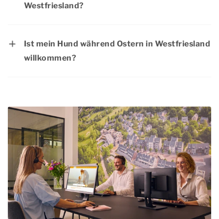
Westfriesland?
Rabattaktionen an.
Das Osterwochenende ist eine beliebte Zeit für
ein langes Wochenende in Westfriesland, da die
Ist mein Hund während Ostern in Westfriesland
meisten Menschen dann ein extra langes
willkommen?
Wochenende frei haben. Wir raten Ihnen daher,
Natürlich ist Ihr
Hund
während des
Ihren Aufenthalt für Ostern so früh wie möglich
Osterwochenendes in Westfriesland
zu buchen. Auf diese Weise haben Sie mehr
willkommen. Haustiere sind in den meisten
Gewissheit, dass Ihre bevorzugte Unterkunft
Unterkünften erlaubt. Schauen Sie auf unserer
noch verfügbar ist.
Website bei der jeweiligen Unterkunft nach, ob
Haustiere erlaubt sind. Vergessen Sie nicht, Ihr
Haustier bei der Reservierung zu erwähnen und
den Haustierzuschlag zu beachten.