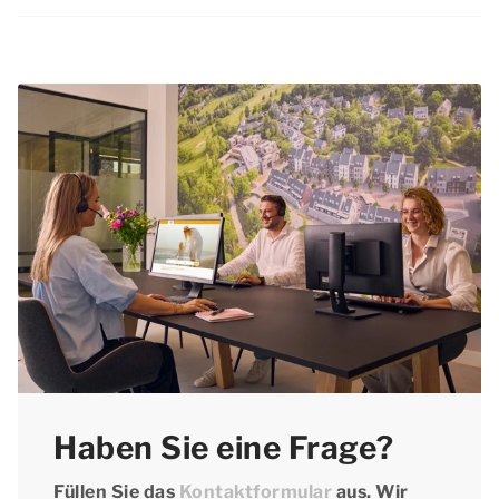
Haustiere sind am Valentinstag in Drenthe
willkommen. Bitte prüfen Sie bei der
Unterkunftstype auf unserer Website, ob
Haustiere in der gewünschten Type erlaubt sind
und vergessen Sie nicht, den Haustierzuschlag
zu bezahlen.
Haben Sie eine Frage?
Füllen Sie das
Kontaktformular
aus. Wir